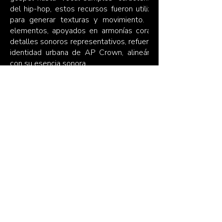
del hip-hop, estos recursos fueron utilizados
para generar texturas y movimiento. Estos
elementos, apoyados en armonías corales y
detalles sonoros representativos, refuerzan la
identidad urbana de AP Crown, alineándose
con su esencia sonora.
Siguiente
studiomodulab@gmail.com
+57 302 2392435